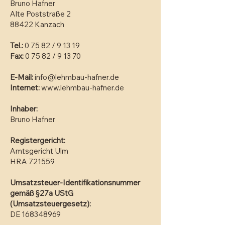
Bruno Hafner
Alte Poststraße 2
88422 Kanzach
Tel.:
0 75 82 / 9 13 19
Fax:
0 75 82 / 9 13 70
E-Mail:
info@lehmbau-hafner.de
Internet:
www.lehmbau-hafner.de
Inhaber:
Bruno Hafner
Registergericht:
Amtsgericht Ulm
HRA 721559
Umsatzsteuer-Identifikationsnummer
gemäß §27a UStG
(Umsatzsteuergesetz):
DE
168348969