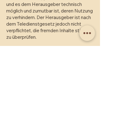
und es dem Herausgeber technisch
möglich und zumutbar ist, deren Nutzung
zu verhindern. Der Herausgeber ist nach
dem Teledienstgesetz jedoch nicht
verpflichtet, die fremden Inhalte ständig
zu überprüfen.
Die auf der Website verwendeten Texte,
Bilder, Grafiken, Dateien usw. unterliegen
dem Urheberrecht und anderen
Gesetzen zum Schutz des geistigen
Eigentums. Ihre Weitergabe,
Veränderung, gewerbliche Nutzung oder
Verwendung in anderen Websites oder
Medien ist nicht gestattet. Manche
Illustrationen auf dieser Website wurden
mithilfe von künstlicher Intelligenz
erstellt.
© by Bruno Hafner
Alle Rechte vorbehalten.